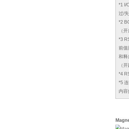
*1
过/
*2
（开
*3
前值
和释
（开
*4 
*5
内容
Magn