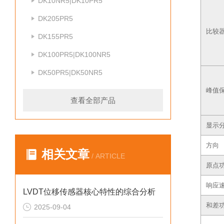
DK10NR5|DK10PR5
DK205PR5
比较
DK155PR5
DK100PR5|DK100NR5
DK50PR5|DK50NR5
峰值
查看全部产品
显示
方向
相关文章
/ ARTICLE
原点
响应
LVDT位移传感器核心特性的综合分析
和差
2025-09-04