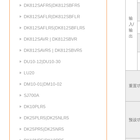
DK812SAFR5|DK812SBFR5
DK812SAFLR|DK812SBFLR
输
入/
DK812SAFLR5|DK812SBFLR5
输
出
DK812SAVR | DK812SBVR
DK812SAVR5 | DK812SBVR5
DU10-12|DU10-30
LU20
DM10-01|DM10-02
重置
SJ700A
DK10PLR5
DK25PLR5|DK25NLR5
预设
DK25PR5|DK25NR5