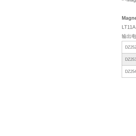
Magn
LT11A
输出
DZ25
DZ25
DZ25