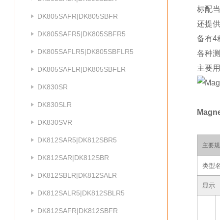
标配当
DK805SAFR|DK805SBFR
还提供
DK805SAFR5|DK805SBFR5
备有4
DK805SAFLR5|DK805SBFLR5
各种
主要
DK805SAFLR|DK805SBFLR
DK830SR
DK830SLR
Magn
DK830SVR
DK812SAR5|DK812SBR5
主要规
DK812SAR|DK812SBR
类型
DK812SBLR|DK812SALR
显示
DK812SALR5|DK812SBLR5
DK812SAFR|DK812SBFR