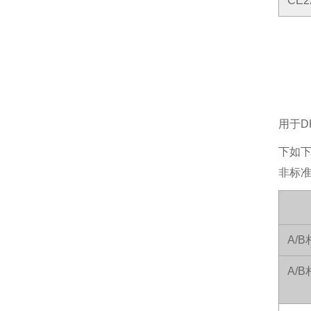
CE2
用于DK
下如
非标
A/
A/