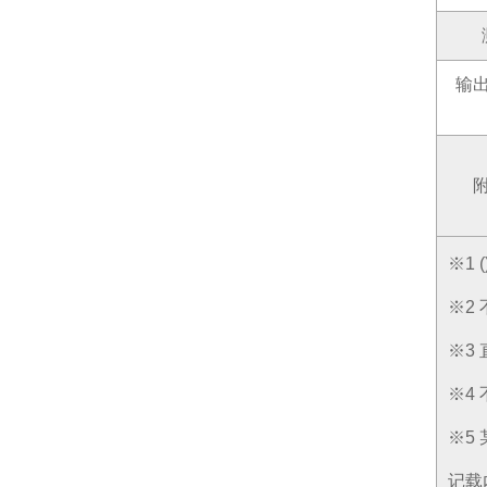
输
※1
※2
※3
※4
※5
记载