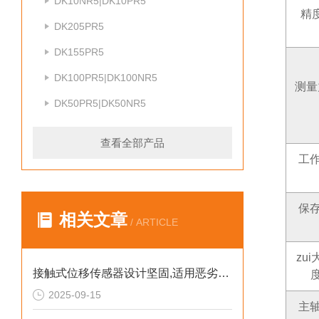
DK10NR5|DK10PR5
精度
DK205PR5
DK155PR5
DK100PR5|DK100NR5
测量力
DK50PR5|DK50NR5
查看全部产品
工
保
相关文章
/ ARTICLE
zu
接触式位移传感器设计坚固,适用恶劣环境
度
2025-09-15
主