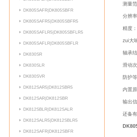
测量范
DK805SAFR|DK805SBFR
分辨率：
DK805SAFR5|DK805SBFR5
精度：1
DK805SAFLR5|DK805SBFLR5
zui大
DK805SAFLR|DK805SBFLR
轴承
DK830SR
滑动次
DK830SLR
DK830SVR
防护等
DK812SAR5|DK812SBR5
内置
DK812SAR|DK812SBR
输出信
DK812SBLR|DK812SALR
还备
DK812SALR5|DK812SBLR5
DK80
DK812SAFR|DK812SBFR