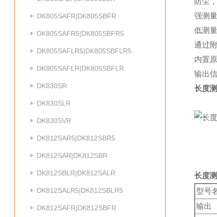
防尘，
强测量力 
DK805SAFR|DK805SBFR
低测量力 
DK805SAFR5|DK805SBFR5
通过附
DK805SAFLR5|DK805SBFLR5
内置
DK805SAFLR|DK805SBFLR
输出信
DK830SR
长度测
DK830SLR
DK830SVR
DK812SAR5|DK812SBR5
DK812SAR|DK812SBR
DK812SBLR|DK812SALR
长度测
DK812SALR5|DK812SBLR5
型号
输出
DK812SAFR|DK812SBFR