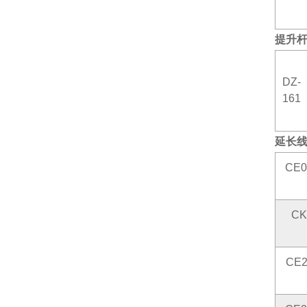
提升
DZ-
161
延长
CE0
CK
CE2