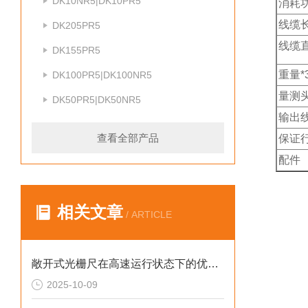
DK10NR5|DK10PR5
消耗
线缆长
DK205PR5
线缆
DK155PR5
重量*
DK100PR5|DK100NR5
量测
DK50PR5|DK50NR5
输出
查看全部产品
保证
配件
相关文章
/ ARTICLE
敞开式光栅尺在高速运行状态下的优势与应用
2025-10-09