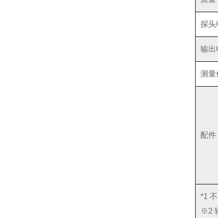
探头
输出
测量
配件
*1
※2