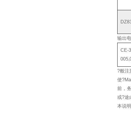
DZ8
输出
CE-3
005,
?般注
使?M
前，务
或?
本说明