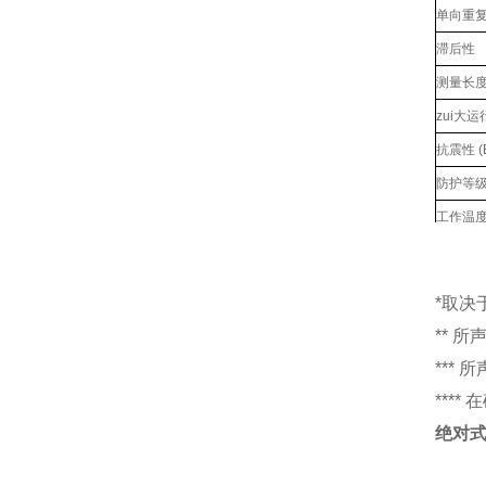
单向重
滞后性
测量长度
zui大
抗震性 (E
防护等级 (
工作温
储存温
相对湿
*取决
电源
** 
***
电流消
***
zui大
绝对
电气连
电气保