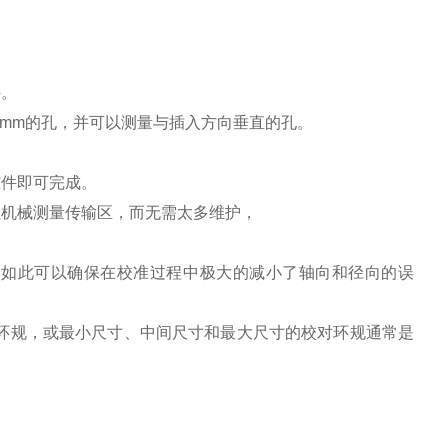
接。
00mm的孔，并可以测量与插入方向垂直的孔。
准件即可完成。
理机械测量传输区，而无需太多维护，
。如此可以确保在校准过程中极大的减小了轴向和径向的误
的校对环规，或最小尺寸、中间尺寸和最大尺寸的校对环规通常是