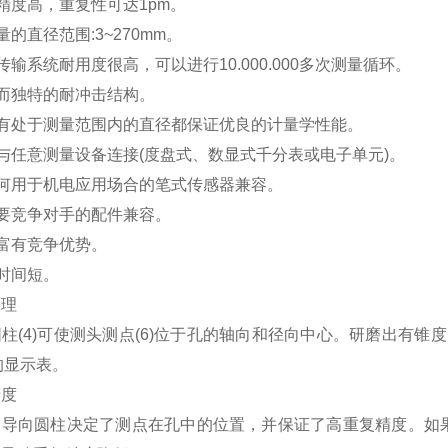
精度高，重复性可达1pm。
量的直径范围:3~270mm。
传输系统耐用度很高，可以进行10.000.000多次测量循环。
而独特的耐冲击结构。
所有处于测量范围内的直径都保证优良的计量学性能。
与任意测量设备连接(度盘式、数显式千分表或电子单元)。
任何用于机电应用场合的笔式传感器兼容。
要竞争对手的配件兼容。
富有竞争优势。
时间短。
原理
柱(4)可使测头测点(6)位于孔的轴向和径向中心。研磨出有锥度
上的显示表。
精度
的导向圆柱决定了测点在孔中的位置，并保证了高重复精度。如