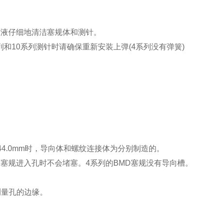
洁液仔细地清洁塞规体和测针。
列和10系列测针时请确保重新安装上弹(4系列没有弹簧)
44.0mm时，导向体和螺纹连接体为分别制造的。
塞规进入孔时不会堵塞。4系列的BMD塞规没有导向槽。
测量孔的边缘。