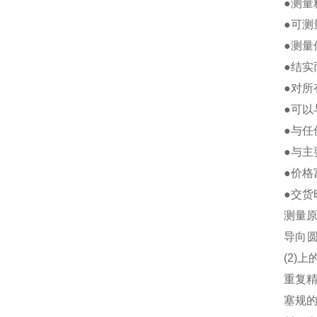
●测量
●可测
●测量
●结实
●对
●可以
●与
●与主
●价格
●交货
测量
导向圆
(2)
重复
塞规