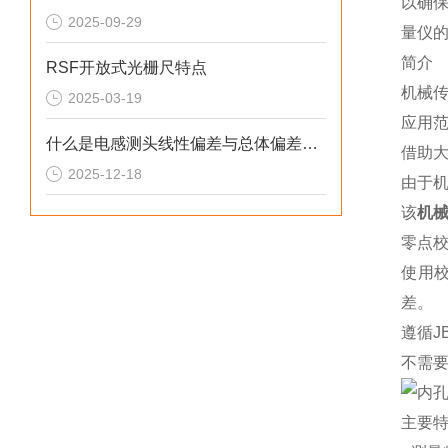
以确
2025-09-29
量仪
简介
RSF开放式光栅尺特点
机械
2025-03-19
应用范
什么是电感测头线性偏差与总体偏差，哪个更重要？
借助
2025-12-18
由于
该
机
零点
使用
差。
遵循J
不需
主要