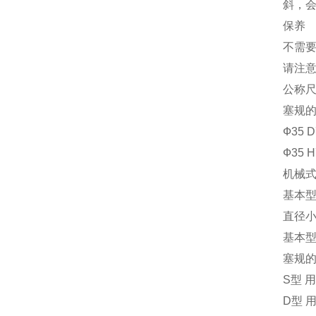
斜，
保养
不需
请注意
公称
塞规的
Ф35 
Ф35 
机械式
基本
直径小
基本型
塞规
S型 
D型 