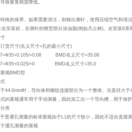
会导致重复精度降低。
要特殊的保养。如果需要清洁，则移出测针，使用压缩空气和清
:在安装前，在测针的锥型部分涂油脂(例如凡士林)。在安装6系
尺寸
订货尺寸(名义尺寸=孔的最小尺寸)
D7=Ф35+0.105/+0.08 BMD名义尺寸=35.08
H7=Ф35+0.025/+0 BMD名义尺寸=35.0
塞规BMD型
型式
于44.0mm时，导向体和螺纹连接部分为一个整体。当直径大于
式的塞规通常用于手动测量，因此加工出一个导向槽，用于保护
的分类
用于普通孔测量的标准塞规由于L1的尺寸较小，因此不适合直接
用于通孔测量的塞规