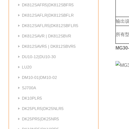
DK812SAFR5|DK812SBFR5
DK812SAFLR|DK812SBFLR
输出
DK812SAFLR5|DK812SBFLR5
所有
DK812SAVR | DK812SBVR
DK812SAVR5 | DK812SBVR5
MG30
DU10-12|DU10-30
LU20
DM10-01|DM10-02
SJ700A
DK10PLR5
DK25PLR5|DK25NLR5
DK25PR5|DK25NR5