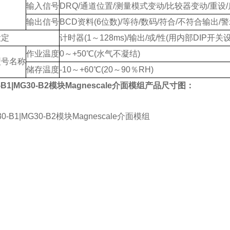
输入信号
DRQ/通道位置/测量模式变动/比较器变动/重设/
输出信号
BCD资料(6位数)/等待/数码/符合/不符合输出/
设定
计时器(1～128ms)/输出/或/性(用内部DIP开关
作业温度
0～+50℃(水气不凝结)
型号名称
储存温度
-10～+60℃(20～90％RH)
-B1|MG30-B2模块Magnescale介面模组
产品尺寸图：