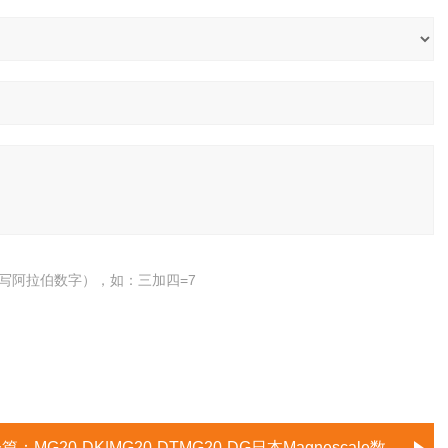
写阿拉伯数字），如：三加四=7
一篇：
MG20-DK|MG20-DTMG20-DG日本Magnescale数显器模组