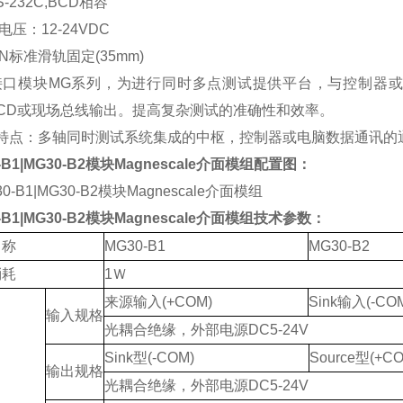
S-232C,BCD相容
电压：12-24VDC
IN标准滑轨固定(35mm)
接口模块MG系列，为进行同时多点测试提供平台，与控制器或
,BCD或现场总线输出。提高复杂测试的准确性和效率。
的特点：多轴同时测试系统集成的中枢，控制器或电脑数据通讯的
-B1|MG30-B2模块Magnescale介面模组
配置图：
-B1|MG30-B2模块Magnescale介面模组
技术参数：
名称
MG30-B1
MG30-B2
消耗
1Ｗ
来源输入(+COM)
Sink输入(-CO
输入规格
光耦合绝缘，外部电源DC5-24V
Sink型(-COM)
Source型(+C
输出规格
光耦合绝缘，外部电源DC5-24V