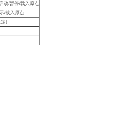
启动/暂停/载入原点
警示/载入原点
设定)