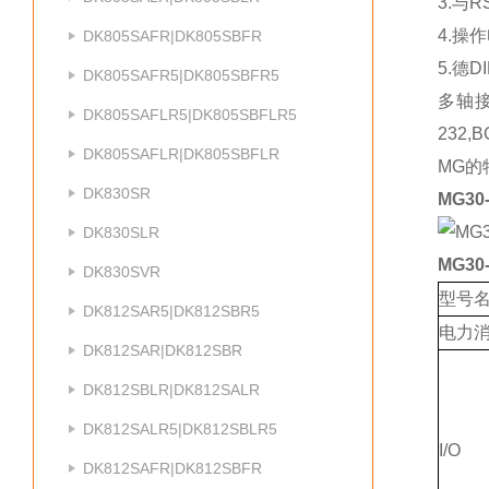
3.与R
4.操作
DK805SAFR|DK805SBFR
5.德D
DK805SAFR5|DK805SBFR5
多轴
DK805SAFLR5|DK805SBFLR5
232
DK805SAFLR|DK805SBFLR
MG
DK830SR
MG30
DK830SLR
MG30
DK830SVR
型号
DK812SAR5|DK812SBR5
电力
DK812SAR|DK812SBR
DK812SBLR|DK812SALR
DK812SALR5|DK812SBLR5
I/O
DK812SAFR|DK812SBFR