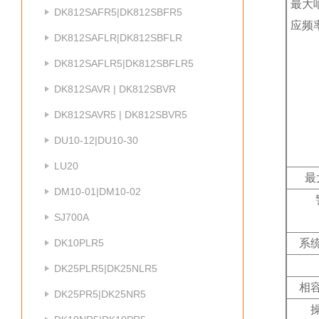
最大
DK812SAFR5|DK812SBFR5
应频
DK812SAFLR|DK812SBFLR
DK812SAFLR5|DK812SBFLR5
DK812SAVR | DK812SBVR
DK812SAVR5 | DK812SBVR5
DU10-12|DU10-30
LU20
最
DM10-01|DM10-02
SJ700A
DK10PLR5
系
DK25PLR5|DK25NLR5
相
DK25PR5|DK25NR5