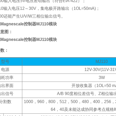
J100输入电压5V电压差动输出（符合EIA-422）；
J110输入电压12～30V，集电极开路输出（1OL=50mA)；
J100还能产生U/V/W三相位输出信号。
示意图：
参数：
型号
MJ110
电源
12V-30V(11V-31
消耗功率
3W
输出界面
开放收集器（1OL=50 mA
输出信号
A/B 90度相位差信号、Z相位
分割数
1000，960，800，512，500，480，400，256，
64，40及未能达成协同参考点规格