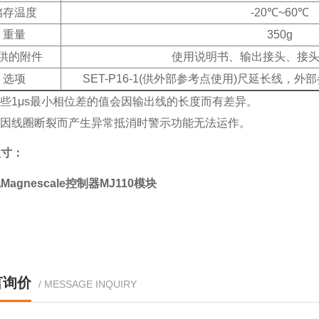
储存温度
-20℃~60℃
重量
350g
供的附件
使用说明书、输出接头、接
选项
SET-P16-1(供外部参考点使用)尺延长线，
这些1μs最小相位差的值会因输出线的长度而有差异。
当因线圈断裂而产生异常抵消时警示功能无法运作。
尺寸：
言询价
/ MESSAGE INQUIRY