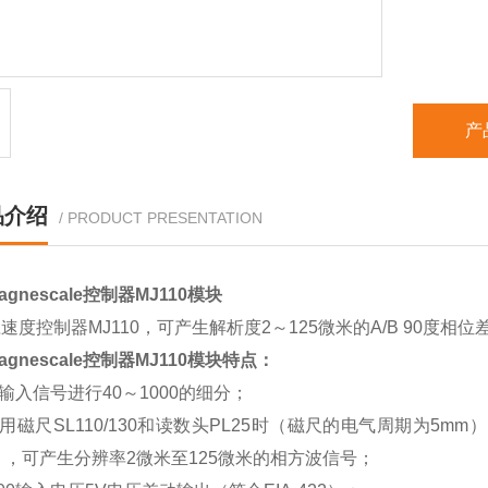
产
品介绍
/ PRODUCT PRESENTATION
gnescale控制器MJ110模块
速度控制器MJ110，可产生解析度2～125微米的A/B 90度相位差
gnescale控制器MJ110模块
特点：
将输入信号进行40～1000的细分；
配用磁尺SL110/130和读数头PL25时（磁尺的电气周期为5m
），可产生分辨率2微米至125微米的相方波信号；