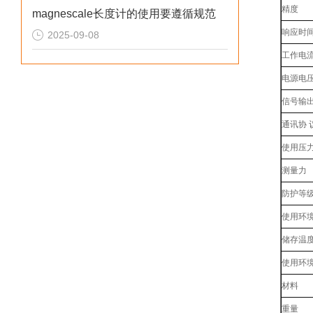
精度
magnescale长度计的使用要遵循规范
响应时
2025-09-08
工作电
电源电
信号输
通讯协 
使用压
测量力
防护等
使用环
储存温
使用环
材料
重量