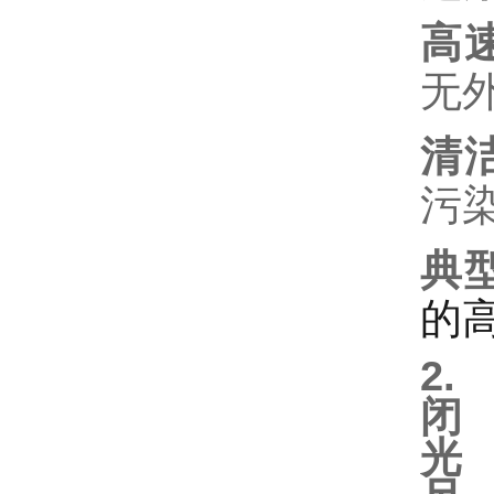
高
无
清
污
典
的
2.
闭
光