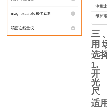
测量速
magnescale位移传感器
维护需
端面在线量仪
三
用
选
1.
开
光
尺
适