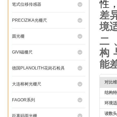
性
笔式位移传感器
差
PRECIZIKA光栅尺
境
圆光栅
二
构
GIVI磁栅尺
能
德国PLANOLITH花岗石检具
对比维
大连榕树光栅尺
结构特
FAGOR系列
环境适
读数头
距离码圆光栅