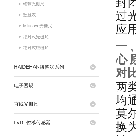
封
钢带光栅尺
过
数显表
应
Mitutoyo光栅尺
绝对式光栅尺
一
绝对式磁栅尺
心
HAIDEHAN海德汉系列
对
两
电子塞规
均
直线光栅尺
莫
LVDT位移传感器
换