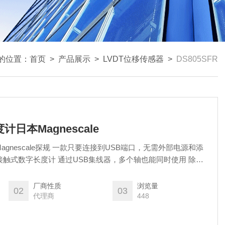
的位置：
首页
>
产品展示
>
LVDT位移传感器
>
DS805SFR
计日本Magnescale
Magnescale探规 一款只要连接到USB端口，无需外部电源和添
接触式数字长度计 通过USB集线器，多个轴也能同时使用 除带
费)外还提供易于使用的软件 (免费) 机体纤细，仅为8mm，且
大分辨率和181;m的精度，采用高耐用性的机械结构，实现了3.2 亿次
厂商性质
浏览量
02
03
代理商
448