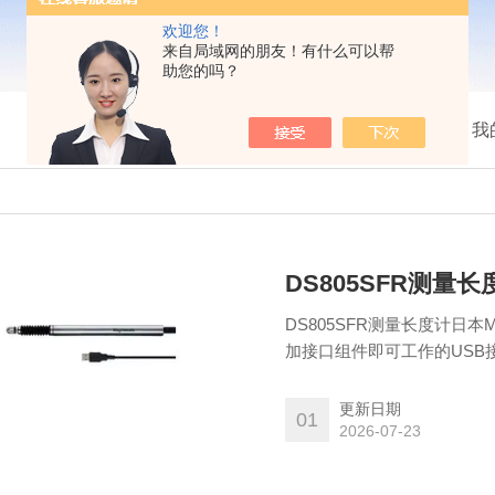
欢迎您！
来自局域网的朋友！有什么可以帮
助您的吗？
我
DS805SFR测量长度
DS805SFR测量长度计日本
加接口组件即可工作的USB
有各种表盘显示的测量应用(收
实现了0.1/181;m的zui
更新日期
01
或更多次的滑动次数
2026-07-23