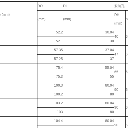
DO
DI
安装孔
(mm)
DH
(mm)
(mm)
(mm)
52.2
30.04
40
6
52.1
30
57.35
37.04
47
6
57.25
37
75.4
55.04
65
6
75.3
55
100.3
80.04
90
6
100.2
80
103.2
80.04
90
6
103
80
104.4
80.04
90
6