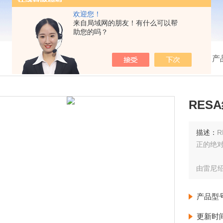
欢迎您！
来自局域网的朋友！有什么可以帮
助您的吗？
我的位置：
首页
>
产
RES
描述：
正的绝
由雷尼绍
抗污能力
产品型
RESA
合。
更新时