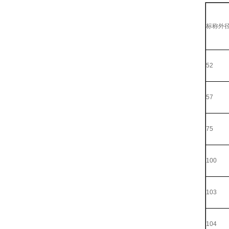
标称外径 
52
57
75
100
103
104