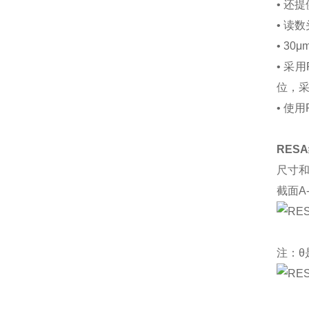
• 还
• 读
• 3
• 采
位，采
• 使用
RES
尺寸和
截面A
注：θ