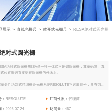
品展示
>
直线光栅尺
>
敞开式光栅尺
>
RESA绝对式圆光栅
A绝对式圆光栅
RESA绝对式圆光栅RESA是一种一体式不锈钢圆光栅，其单码道、真
对式位置编码直接刻在圆光栅的外缘上。
革命性绝对式精细栅距光栅系统RESOLUTE™读取信号，具有强的
，如灰尘、划痕和指纹等 — 这些污染可能造成其他光栅计数错误。
号：
RESOLUTE
厂商性质：
代理商
拥有优异的精度，分辨率达0.00030角秒，适于精度要求高的测量场
间：
2026-07-24
访问量：
467