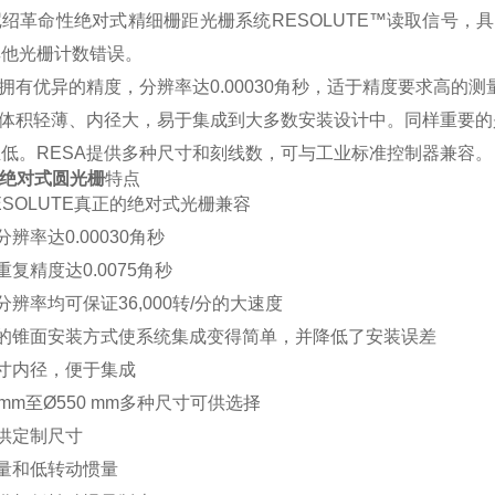
绍革命性绝对式精细栅距光栅系统RESOLUTE™读取信号，
其他光栅计数错误。
A拥有优异的精度，分辨率达0.00030角秒，适于精度要求高的测
SA体积轻薄、内径大，易于集成到大多数安装设计中。同样重要
低。RESA提供多种尺寸和刻线数，可与工业标准控制器兼容。
A绝对式圆光栅
特点
RESOLUTE真正的绝对式光栅兼容
分辨率达0.00030角秒
统重复精度达0.0075角秒
有分辨率均可保证36,000转/分的大速度
有的锥面安装方式使系统集成变得简单，并降低了安装误差
尺寸内径，便于集成
52 mm至Ø550 mm多种尺寸可供选择
提供定制尺寸
质量和低转动惯量