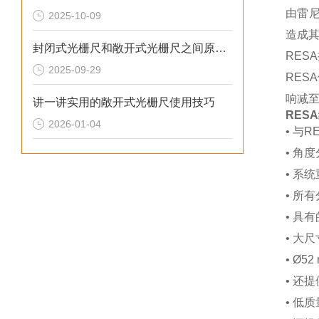
由雷尼
2025-10-09
造成
封闭式光栅尺和敞开式光栅尺之间原理区别及应用场合
RES
2025-09-29
RE
响减至
讲一讲实用的敞开式光栅尺使用技巧
RES
2026-01-04
• 与
• 角度
• 系
• 所
• 具
• 大
• Ø
• 还
• 低