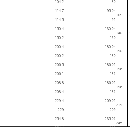
104.2
80
114.7
95.04
105
6
114.5
95
150.4
130.04
140
9
150.2
130
200.4
180.04
190
1
200.2
180
206.5
186.05
196
1
206.1
186
208.8
186.05
196
1
208.4
186
229.4
209.05
219
1
229
209
254.8
235.06
245
1
254.4
235