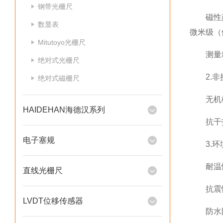
钢带光栅尺
磁性刻度
数显表
微米级（
Mitutoyo光栅尺
测量精度
绝对式光栅尺
2.非
绝对式磁栅尺
无机械磨
HAIDEHAN海德汉系列
抗干扰能
电子塞规
3.环
耐温性：
直线光栅尺
抗震性
LVDT位移传感器
防水防尘