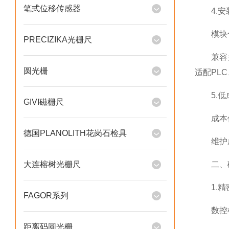
笔式位移传感器
4.安
模块化设
PRECIZIKA光栅尺
兼容多种
圆光栅
适配PL
5.低
GIVI磁栅尺
成本低
德国PLANOLITH花岗石检具
维护成
大连榕树光栅尺
二、磁
1.精
FAGOR系列
数控机
距离码圆光栅