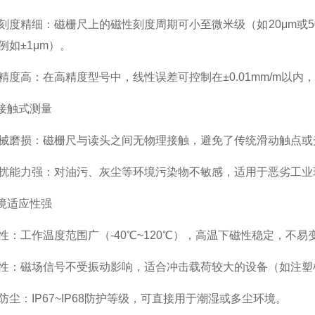
精细：磁栅尺上的磁性刻度周期可小至微米级（如20μm或50
例如±1μm）。
高：在高精度型号中，线性误差可控制在±0.01mm/m以内
接触式测量
损：磁栅尺与读头之间无物理接触，避免了传统滑动触点或光
力强：对油污、灰尘等环境污染物不敏感，适用于恶劣工业
境适应性强
工作温度范围广（-40℃~120℃），高温下磁性稳定，不易
：磁场信号不受振动影响，适合冲击载荷较大的设备（如注塑
：IP67~IP68防护等级，可直接用于潮湿或多尘环境。