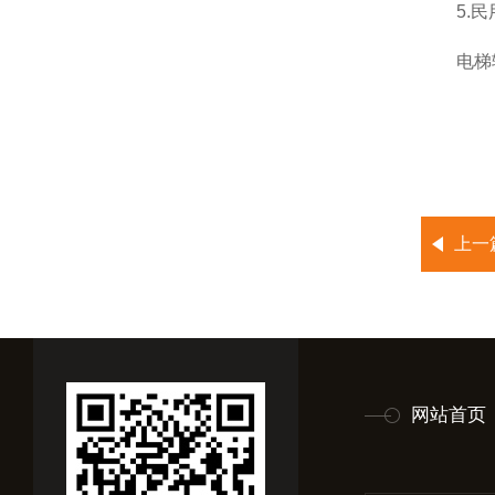
5.民
电梯轿
上一
网站首页