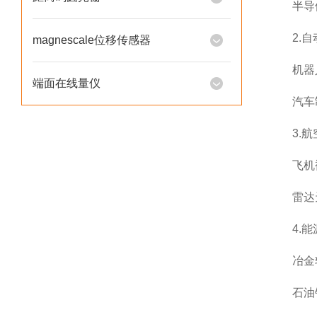
半导体
2.自
magnescale位移传感器
机器人
端面在线量仪
汽车制
3.航
飞机襟
雷达天
4.能
冶金轧
石油钻