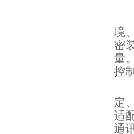
4
跨
境
密
量
控
灵
定
适
通