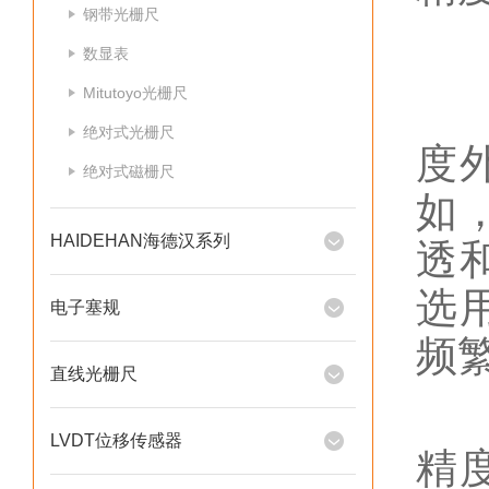
钢带光栅尺
1
数显表
Mitutoyo光栅尺
高
绝对式光栅尺
度
绝对式磁栅尺
如
HAIDEHAN海德汉系列
透
选
电子塞规
频
直线光栅尺
抗
LVDT位移传感器
精