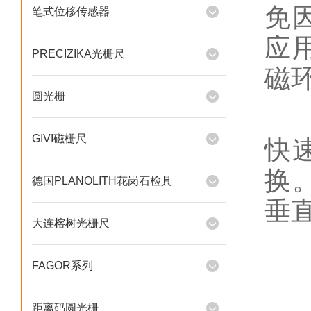
免
笔式位移传感器
应
PRECIZIKA光栅尺
磁
圆光栅
模
GIVI磁栅尺
快
换
德国PLANOLITH花岗石检具
垂
大连榕树光栅尺
2
FAGOR系列
宽
距离码圆光栅